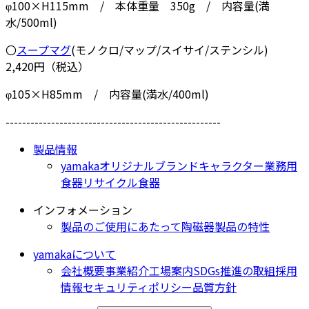
φ100×H115mm / 本体重量 350g / 内容量(満
水/500ml)
〇
スープマグ
(モノクロ/マップ/スイサイ/ステンシル)
2,420円（税込）
φ105×H85mm / 内容量(満水/400ml)
----------------------------------------------------
製品情報
yamakaオリジナル
ブランド
キャラクター
業務用
食器
リサイクル食器
インフォメーション
製品のご使用にあたって
陶磁器製品の特性
yamakaについて
会社概要
事業紹介
工場案内
SDGs推進の取組
採用
情報
セキュリティポリシー
品質方針