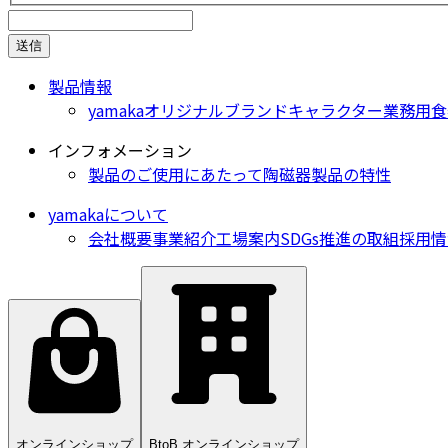
送信
製品情報
yamakaオリジナル
ブランド
キャラクター
業務用食
インフォメーション
製品のご使用にあたって
陶磁器製品の特性
yamakaについて
会社概要
事業紹介
工場案内
SDGs推進の取組
採用情
オンラインショップ
BtoB オンラインショップ