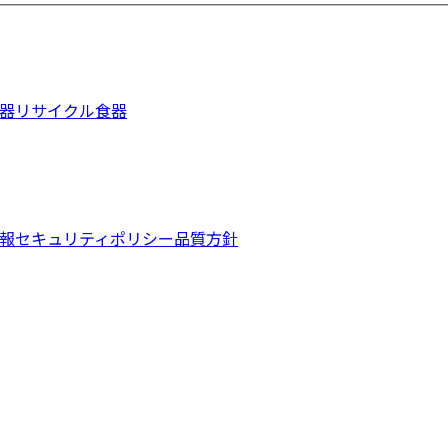
器
リサイクル食器
報
セキュリティポリシー
品質方針